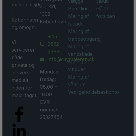
vægge
tilbud
malerarbejde
36, kld,
Spartling
Gå til
i
1302
Maling af
forsiden
København
København
facade
og omegn.
Maling af
+45
trappeopgang
Vi
2622
Maling af
servicerer
2963
vandskade
både
info@citymaleren.dk
Maling af
private og
vinduer
Mandag –
erhverv
Maling af
fredag:
med alt
vådrum
08.00 –
inden for
Vedligeholdelseskonto
16.00
malerfaget.
CVR-
nummer:
25327454