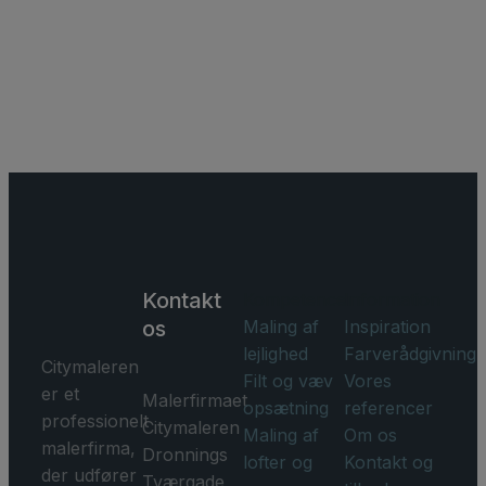
Kontakt
Kompetencer
Information
os
Maling af
Inspiration
lejlighed
Farverådgivning
Citymaleren
Filt og væv
Vores
er et
Malerfirmaet
opsætning
referencer
professionelt
Citymaleren
Maling af
Om os
malerfirma,
Dronnings
lofter og
Kontakt og
der udfører
Tværgade