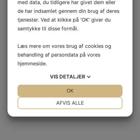
Henvendelser besvares inden for to
med data, du tidligere har givet dem eller
hverdage.
de har indsamlet gennem din brug af deres
tjenester. Ved at klikke på 'OK' giver du
samtykke til disse formål.
Læs mere om vores brug af cookies og
behandling af persondata på vores
hjemmeside.
VIS
DETALJER
JA
NEJ
OK
JA
NEJ
NØDVENDIGE
PRÆFERENCER
AFVIS ALLE
JA
NEJ
JA
NEJ
MARKETING
STATISTIK