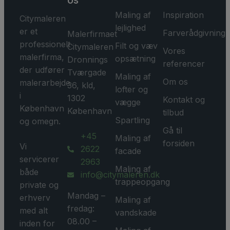
os
Maling af
Inspiration
Citymaleren
lejlighed
er et
Farverådgivning
Malerfirmaet
professionelt
Filt og væv
Citymaleren
Vores
malerfirma,
opsætning
Dronnings
referencer
der udfører
Tværgade
Maling af
Om os
malerarbejde
36, kld,
lofter og
i
1302
Kontakt og
vægge
København
København
tilbud
Spartling
og omegn.
Gå til
+45
Maling af
forsiden
Vi
2622
facade
servicerer
2963
Maling af
både
info@citymaleren.dk
trappeopgang
private og
Mandag –
erhverv
Maling af
fredag:
med alt
vandskade
08.00 –
inden for