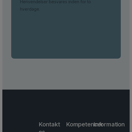
Henvendelser besvares inden for to
hverdage.
Kontakt
Kompetencer
Information