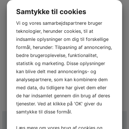
Vi stræber efter glade kunder
Samtykke til cookies
Vi satser vi på det gode og langvarige samarbejde med
vores kunder, med alle de fordele, det indebærer.
Vi og vores samarbejdspartnere bruger
teknologier, herunder cookies, til at
indsamle oplysninger om dig til forskellige
formål, herunder: Tilpasning af annoncering,
Vi ved, hvad vi snakker om
bedre brugeroplevelse, funktionalitet,
statistik og marketing. Disse oplysninger
Vi går ikke på kompromis med kvaliteten eller materialer
kan blive delt med annoncerings- og
og søger for at tilpasse materialerne til den
pågældende arbejdsopgave.​
analysepartnere, som kan kombinere dem
med data, du tidligere har givet dem eller
de har indsamlet gennem din brug af deres
tjenester. Ved at klikke på 'OK' giver du
samtykke til disse formål.
Læs mere om vores brug af cookies og