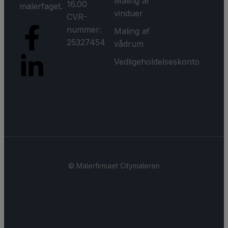
Maling af
16.00
malerfaget.
vinduer
CVR-
nummer:
Maling af
25327454
vådrum
Vedligeholdelseskonto
© ​Malerfirmaet Citymaleren