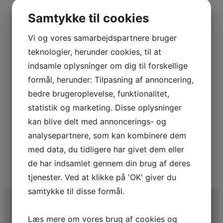
Vi stræber efter glade kunder
Samtykke til cookies
Vi satser vi på det gode og langvarige samarbejde med
vores kunder, med alle de fordele, det indebærer.
Vi og vores samarbejdspartnere bruger
teknologier, herunder cookies, til at
indsamle oplysninger om dig til forskellige
formål, herunder: Tilpasning af annoncering,
Vi ved, hvad vi snakker om
bedre brugeroplevelse, funktionalitet,
statistik og marketing. Disse oplysninger
Vi går ikke på kompromis med kvaliteten eller materialer
og søger for at tilpasse materialerne til den
kan blive delt med annoncerings- og
pågældende arbejdsopgave.​
analysepartnere, som kan kombinere dem
med data, du tidligere har givet dem eller
de har indsamlet gennem din brug af deres
tjenester. Ved at klikke på 'OK' giver du
samtykke til disse formål.
Læs mere om vores brug af cookies og