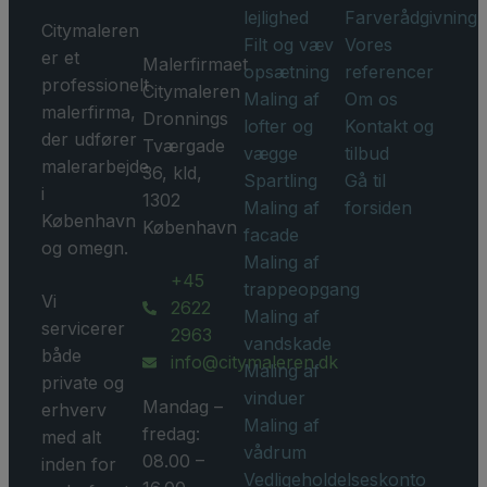
lejlighed
Farverådgivning
Citymaleren
Filt og væv
Vores
er et
Malerfirmaet
opsætning
referencer
professionelt
Citymaleren
Maling af
Om os
malerfirma,
Dronnings
lofter og
Kontakt og
der udfører
Tværgade
vægge
tilbud
malerarbejde
36, kld,
Spartling
Gå til
i
1302
Maling af
forsiden
København
København
facade
og omegn.
Maling af
+45
trappeopgang
Vi
2622
Maling af
servicerer
2963
vandskade
både
info@citymaleren.dk
Maling af
private og
vinduer
Mandag –
erhverv
Maling af
fredag:
med alt
vådrum
08.00 –
inden for
Vedligeholdelseskonto