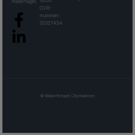
16.00
malerfaget.
CVR-
nummer:
25327454
© ​Malerfirmaet Citymaleren