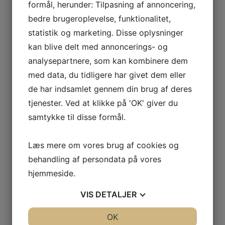
Citymaleren har eksisteret i 26 år og hjælper både
formål, herunder: Tilpasning af annoncering,
private, virksomheder og boligforeninger med alle
bedre brugeroplevelse, funktionalitet,
former for malerarbejde.
statistik og marketing. Disse oplysninger
kan blive delt med annoncerings- og
analysepartnere, som kan kombinere dem
med data, du tidligere har givet dem eller
Vi stræber efter glade kunder
de har indsamlet gennem din brug af deres
Vi satser vi på det gode og langvarige samarbejde med
tjenester. Ved at klikke på 'OK' giver du
vores kunder, med alle de fordele, det indebærer.
samtykke til disse formål.
Læs mere om vores brug af cookies og
behandling af persondata på vores
Vi ved, hvad vi snakker om
hjemmeside.
Vi går ikke på kompromis med kvaliteten eller materialer
VIS
DETALJER
og søger for at tilpasse materialerne til den
pågældende arbejdsopgave.​
JA
NEJ
OK
JA
NEJ