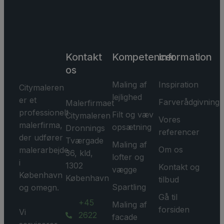
Kontakt
Kompetencer
Information
os
Maling af
Inspiration
Citymaleren
lejlighed
er et
Farverådgivning
Malerfirmaet
professionelt
Filt og væv
Citymaleren
Vores
malerfirma,
opsætning
Dronnings
referencer
der udfører
Tværgade
Maling af
Om os
malerarbejde
36, kld,
lofter og
i
1302
Kontakt og
vægge
København
København
tilbud
Spartling
og omegn.
Gå til
+45
Maling af
forsiden
Vi
2622
facade