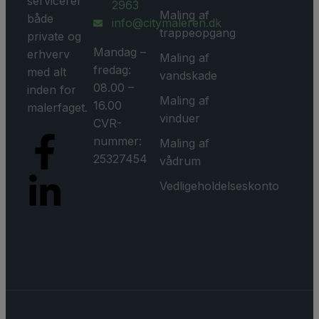
servicerer
2963
Maling af
både
info@citymaleren.dk
trappeopgang
private og
Mandag –
erhverv
Maling af
fredag:
med alt
vandskade
08.00 –
inden for
Maling af
16.00
malerfaget.
vinduer
CVR-
nummer:
Maling af
25327454
vådrum
Vedligeholdelseskonto