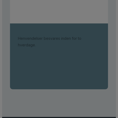
Henvendelser besvares inden for to
hverdage.