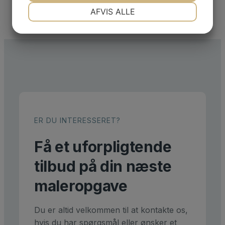
NØDVENDIGE
PRÆFERENCER
AFVIS ALLE
JA
NEJ
JA
NEJ
MARKETING
STATISTIK
ER DU INTERESSERET?
Få et uforpligtende
tilbud på din næste
maleropgave
Du er altid velkommen til at kontakte os,
hvis du har spørgsmål eller ønsker et