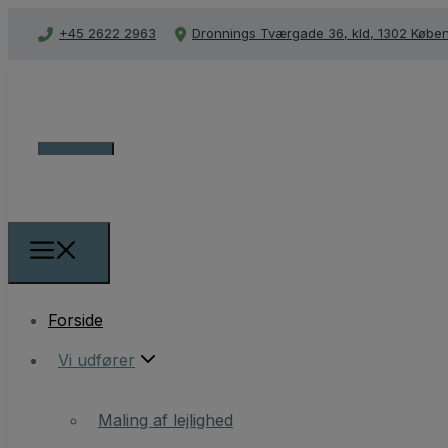
+45 2622 2963
Dronnings Tværgade 36, kld, 1302 Købe
Forside
Forside
Vi udfører
Vi udfører
Maling af lejlighed
Filt og væv opsætning
Maling af lejlighed