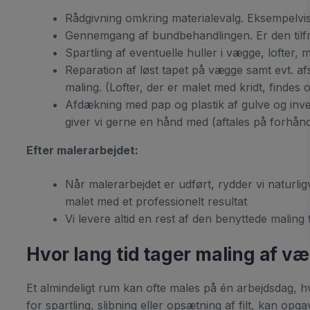
Rådgivning omkring materialevalg. Eksempelvis 
Gennemgang af bundbehandlingen. Er den tilfred
Spartling af eventuelle huller i vægge, lofter, m
Reparation af løst tapet på vægge samt evt. afs
maling. (Lofter, der er malet med kridt, findes
Afdækning med pap og plastik af gulve og inven
giver vi gerne en hånd med (aftales på forhån
Efter malerarbejdet:
Når malerarbejdet er udført, rydder vi naturlig
malet med et professionelt resultat
Vi levere altid en rest af den benyttede maling
Hvor lang tid tager maling af væ
Et almindeligt rum kan ofte males på én arbejdsdag, h
for spartling, slibning eller opsætning af filt, kan op