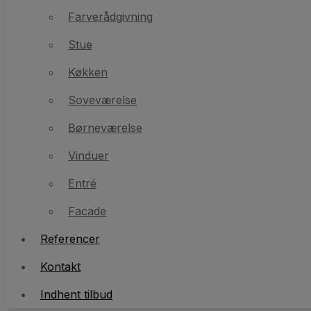
Stue
Farverådgivning
Køkken
Stue
Soveværelse
Køkken
Børneværelse
Soveværelse
Vinduer
Børneværelse
Entré
Vinduer
Facade
Entré
Facade
Referencer
Referencer
Kontakt
Indhent tilbud
Kontakt
Indhent tilbud