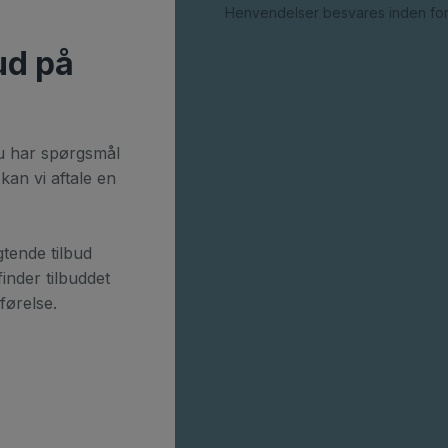
Henvendelser besvares inden for
ud på
du har spørgsmål
kan vi aftale en
gtende tilbud
inder tilbuddet
dførelse.