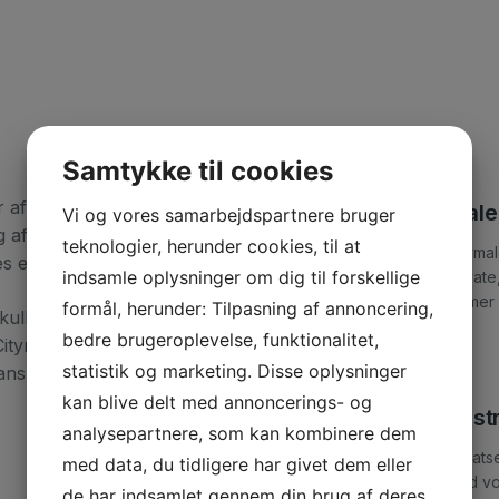
Samtykke til cookies
f vægge og lofter i lejligheder, villaer og
Male
Vi og vores samarbejdspartnere bruger
 af lofter og vægge er en af de hyppigst
teknologier, herunder cookies, til at
Citymal
 erfaring er derfor meget stor.
indsamle oplysninger om dig til forskellige
privat
former 
formål, herunder: Tilpasning af annoncering,
kulle man tro. Men alligevel er der en del,
bedre brugeroplevelse, funktionalitet,
ymaleren, skal du ’bare’ tage stilling til,
statistik og marketing. Disse oplysninger
ns i. Derefter udfører vi det hårde arbejde
kan blive delt med annoncerings- og
Vi s
analysepartnere, som kan kombinere dem
Vi sat
med data, du tidligere har givet dem eller
med vo
de har indsamlet gennem din brug af deres