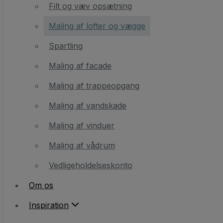
Maling af lofter og vægge
Filt og væv opsætning
Spartling
Maling af lofter og vægge
Maling af facade
Spartling
Maling af trappeopgang
Maling af facade
Maling af vandskade
Maling af trappeopgang
Maling af vinduer
Maling af vandskade
Maling af vådrum
Maling af vinduer
Vedligeholdelseskonto
Maling af vådrum
Vedligeholdelseskonto
Om os
Om os
Inspiration
Inspiration
Farverådgivning