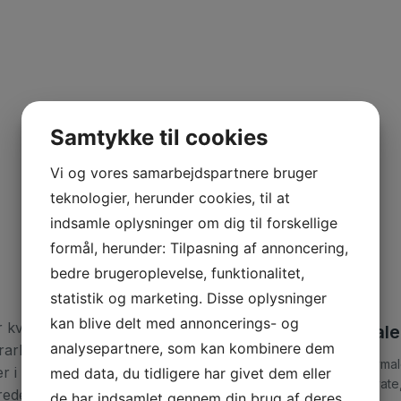
Samtykke til cookies
Vi og vores samarbejdspartnere bruger
teknologier, herunder cookies, til at
indsamle oplysninger om dig til forskellige
formål, herunder: Tilpasning af annoncering,
bedre brugeroplevelse, funktionalitet,
statistik og marketing. Disse oplysninger
kan blive delt med annoncerings- og
r kvalitetsarbejde og et flot resultat hver
Male
analysepartnere, som kan kombinere dem
arbejde for både private boligejere,
Citymal
ner i Gentofte og de omkringliggende områder.
med data, du tidligere har givet dem eller
privat
else og en høj finish, så du får et resultat,
de har indsamlet gennem din brug af deres