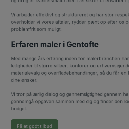
og brug af kvalitetsmaterialer. Det sikrer et ensartet o
Vi arbejder effektivt og struktureret og har stor respe
overholder vi vores aftaler, rydder pænt op efter os o
problemfrit som muligt.
Erfaren maler i Gentofte
Med mange års erfaring inden for malerbranchen har vi
lejligheder til større villaer, kontorer og erhvervseje
materialevalg og overfladebehandlinger, så du får en 
dine ønsker.
Vi tror på ærlig dialog og gennemsigtighed gennem hele p
gennemgå opgaven sammen med dig og finder den løsni
budget.
Få et godt tilbud