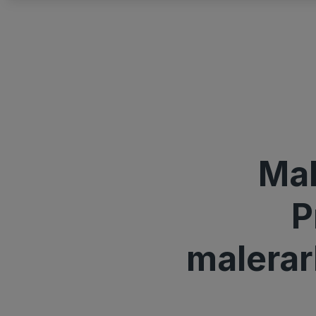
Mal
P
malerarb