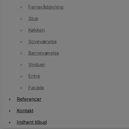
Stue
Farverådgivning
Køkken
Stue
Soveværelse
Køkken
Børneværelse
Soveværelse
Vinduer
Børneværelse
Entré
Vinduer
Facade
Entré
Facade
Referencer
Referencer
Kontakt
Indhent tilbud
Kontakt
Indhent tilbud