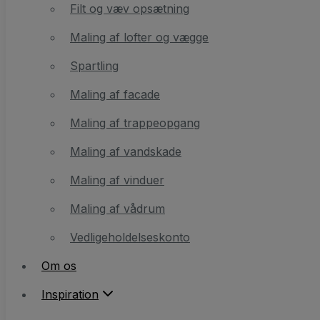
Maling af lofter og vægge
Filt og væv opsætning
Spartling
Maling af lofter og vægge
Maling af facade
Spartling
Maling af trappeopgang
Maling af facade
Maling af vandskade
Maling af trappeopgang
Maling af vinduer
Maling af vandskade
Maling af vådrum
Maling af vinduer
Vedligeholdelseskonto
Maling af vådrum
Vedligeholdelseskonto
Om os
Om os
Inspiration
Inspiration
Farverådgivning