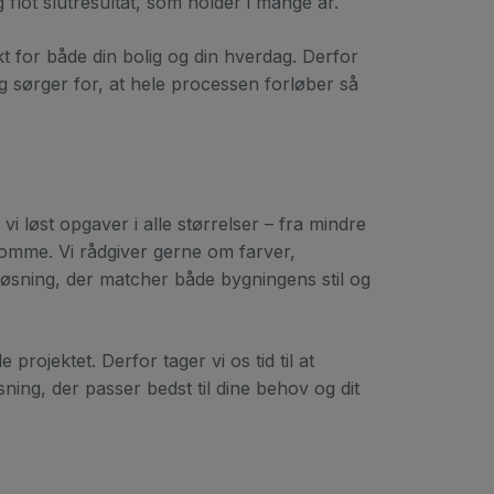
g flot slutresultat, som holder i mange år.
kt for både din bolig og din hverdag. Derfor
g sørger for, at hele processen forløber så
 løst opgaver i alle størrelser – fra mindre
ndomme. Vi rådgiver gerne om farver,
løsning, der matcher både bygningens stil og
rojektet. Derfor tager vi os tid til at
ng, der passer bedst til dine behov og dit