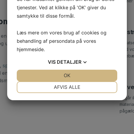
former 
tjenester. Ved at klikke på 'OK' giver du
samtykke til disse formål.
ndomme
Vi s
Læs mere om vores brug af cookies og
r en erhvervsejendom, kan vi hjælpe med alle
behandling af persondata på vores
Vi sat
g udvendige opgaver og tilpasser altid
hjemmeside.
med vo
indebæ
VIS
DETALJER
,
spartling
, opsætning af filt, maling af
enten du ønsker at modernisere boligen,
JA
NEJ
OK
JA
NEJ
iljø, leverer vi en løsning, hvor kvalitet og
NØDVENDIGE
PRÆFERENCER
Vi v
AFVIS ALLE
JA
NEJ
JA
NEJ
Vi går 
materia
MARKETING
STATISTIK
pågæld