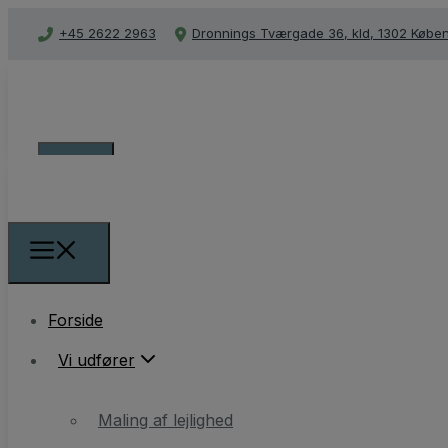
+45 2622 2963
Dronnings Tværgade 36, kld, 1302 Købe
Forside
Forside
Vi udfører
Vi udfører
Maling af lejlighed
Filt og væv opsætning
Maling af lejlighed