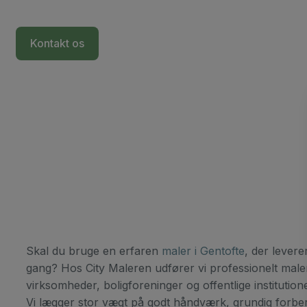
Kontakt os
+45 2622 2963
Skal du bruge en erfaren
maler i Gentofte
, der levere
gang? Hos City Maleren udfører vi professionelt maler
virksomheder, boligforeninger og offentlige institutio
Vi lægger stor vægt på godt håndværk, grundig forbered